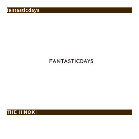
fantasticdays
THE HINOKI