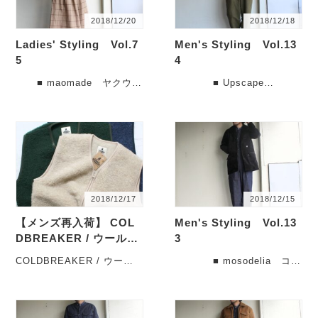
2018/12/20
2018/12/18
Ladies' Styling Vol.7
Men's Styling Vol.13
5
4
■ maomade ヤクウー
■ Upscape
ルタートルニットベスト
Audience トスカーナボア
831130 ３カラー
ZIPブルゾン AUD2・・・
着・・・
2018/12/17
2018/12/15
【メンズ再入荷】 COL
Men's Styling Vol.13
DBREAKER / ウールZI
3
Pベスト最終入荷です。
COLDBREAKER / ウール
■ mosodelia コー
ZIPベスト最終入荷です。
デュロイショールカラーコ
こんにちは。先週も
ート 18AW-O-00・・・
あ・・・