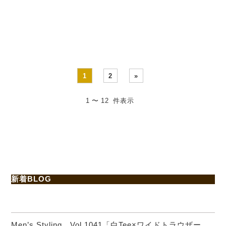
WP-H （ブラック）
先週も・・・
・・・
1
2
»
1 〜 12 件表示
新着BLOG
Men’s Styling Vol.1041「白Tee×ワイドトラウザー