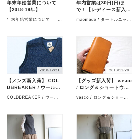
年末年始営業について
年内営業は30日(日)ま
【2018-19年】
で！【レディース新入
荷】 maomade / タート
年末年始営業について
maomade / タートルニット
ルニットベストの入荷で
年末年始の営業日程につい
ベストの入荷です。
す。
てのご連絡です。
今日はクリスマス。（メ
・・・
リ・・・
2018/12/21
2018/12/20
【メンズ新入荷】 COL
【グッズ新入荷】 vasco
DBREAKER / ウールP
/ ロング＆ショートウォ
Oベストの入荷です。
レットの入荷です。
COLDBREAKER / ウール
vasco / ロング＆ショート
POベストの入荷です。
ウォレットの入荷です。
こんにちは。 ク・・・
こんばんは、本日もあり
がと・・・