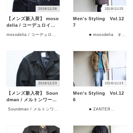
2018/11/26
2018/11/25
【メンズ新入荷】 moso
Men's Styling Vol.12
delia / コーデュロイコ
7
ートの入荷です。
mosodelia / コーデュロイ
■ mosodelia オー
コートの入荷です。
バーコート OVERCOAT
先週もご来店とご利
18AW-O-00・・・
用、・・・
2018/11/23
2018/11/23
【メンズ新入荷】 Soun
Men's Styling Vol.12
dman / メルトンワーク
6
コートの入荷です。
Soundman / メルトンワー
■ ZANTER
クコートの入荷です。
JAPAN DOWN PARKA
本日もご来店ありが
WP-H （ベージュ）
と・・・
・・・