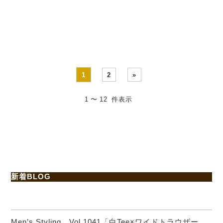
先週もご来店・ご
アウターのご紹介ばかり
利・・・
で・・・
1
2
»
1 〜 12 件表示
新着BLOG
Men’s Styling Vol.1041「白Tee×ワイドトラウザー