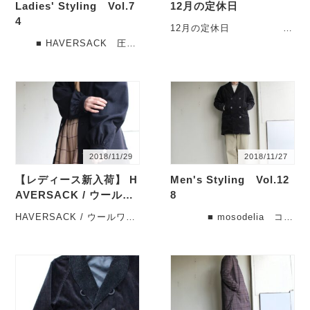
Ladies' Styling Vol.7
12月の定休日
4
12月の定休日 12
月は、実店舗の営業日程が
■ HAVERSACK 圧縮
イレギュラーとなり
ウールワークジャケット
ま・・・
371801 着用サイ
ズ：・・・
2018/11/29
2018/11/27
【レディース新入荷】 H
Men's Styling Vol.12
AVERSACK / ウールワ
8
ークジャケットの入荷で
HAVERSACK / ウールワー
■ mosodelia コー
す。
クジャケットの入荷です。
デュロイショールカラーコ
本日もありがとうご
ート 18AW-O-00・・・
ざ・・・