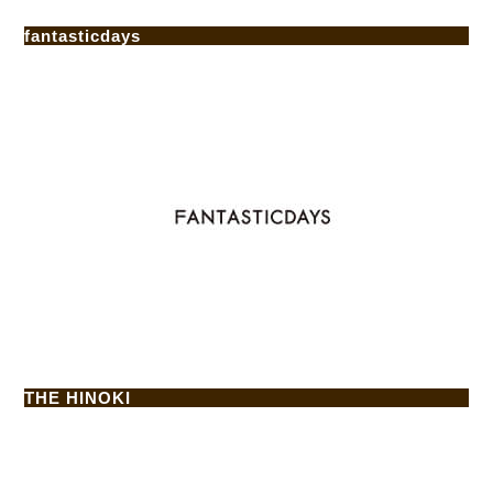
fantasticdays
THE HINOKI