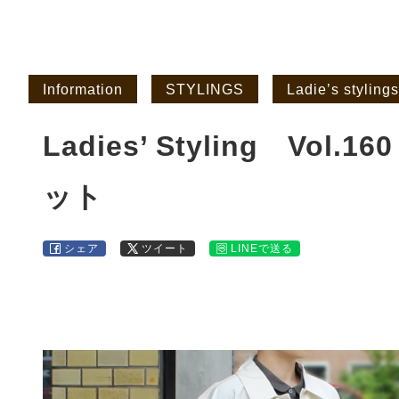
Information
STYLINGS
Ladie’s stylings
Ladies’ Styling Vo
ット
シェア
ツイート
LINEで送る