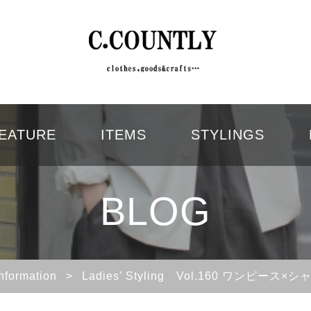
EATURE
ITEMS
STYLINGS
BLOG
Information
>
Ladies’ Styling Vol.160 ワンピー