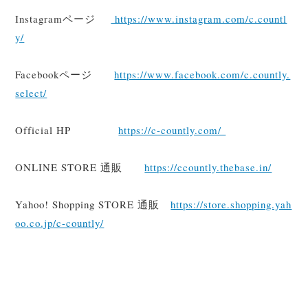
Instagramページ
https://www.instagram.com/c.countl
y/
Facebookページ
https://www.facebook.com/c.countly.
select/
Official HP
https://c-countly.com/
ONLINE STORE 通販
https://ccountly.thebase.in/
Yahoo! Shopping STORE 通販
https://store.shopping.yah
oo.co.jp/c-countly/