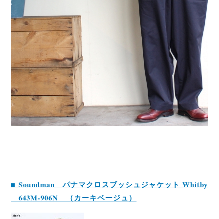
■ Soundman パナマクロスブッシュジャケット Whitby
643M-906N （カーキベージュ）