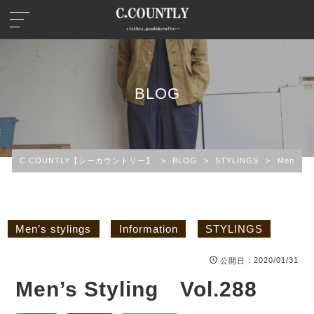
BLOG
C.COUNTLY【シーカウントリー】
>
BLOG
>
STYLINGS
>
Men’s st
Men’s stylings
Information
STYLINGS
：2020/01/31
公開日
Men’s Styling Vol.288