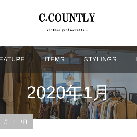
EATURE
ITEMS
STYLINGS
2020年1月
1月
>
3日