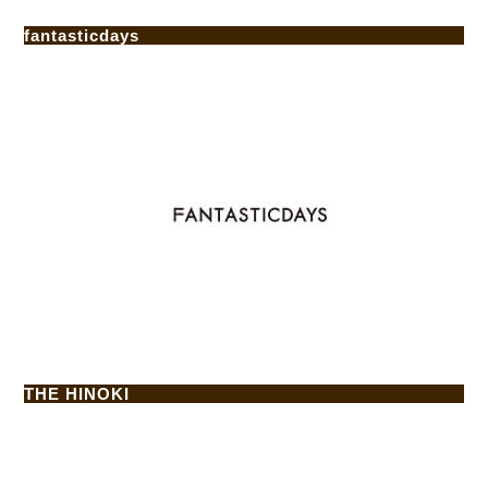
fantasticdays
THE HINOKI