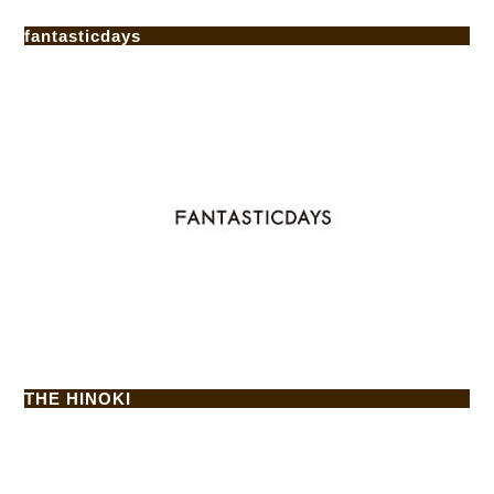
fantasticdays
THE HINOKI