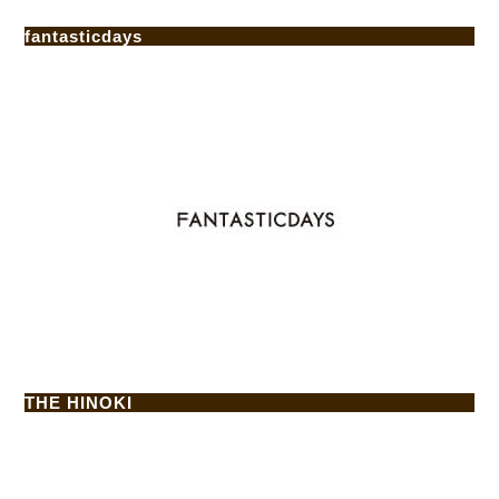
fantasticdays
THE HINOKI