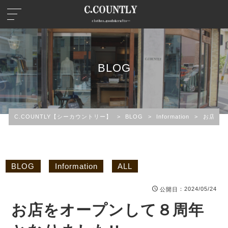
BLOG
C.COUNTLY【シーカウントリー】
>
BLOG
>
Information
>
お店をオ
BLOG
Information
ALL
：2024/05/24
公開日
お店をオープンして８周年