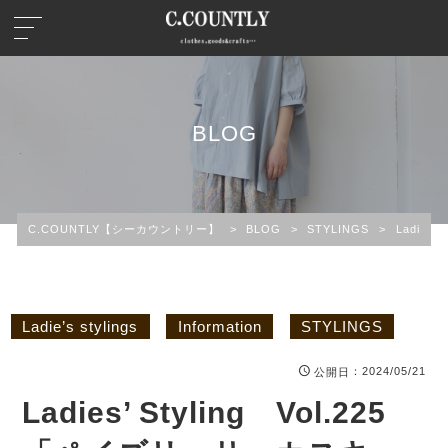
BLOG
C.COUNTLY【シーカウントリー】
>
BLOG
>
STYLINGS
>
Ladie’s s
Ladie’s stylings
Information
STYLINGS
：2024/05/21
公開日
Ladies’ Styling Vol.225