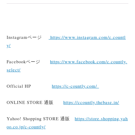
Instagramページ
https://www.instagram.com/c.countl
y/
Facebookページ
https://www.facebook.com/c.countly.
select/
Official HP
https://c-countly.com/
ONLINE STORE 通販
https://ccountly.thebase.in/
Yahoo! Shopping STORE 通販
https://store.shopping.yah
oo.co.jp/c-countly/