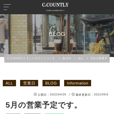
BLOG
C.COUNTLY【シーカウントリー】
>
BLOG
>
ALL
>
5月の営業予定で
ALL
営業日
BLOG
Information
：2022/04/29 /
：2022/05/6
公開日
最終更新日
5月の営業予定です。