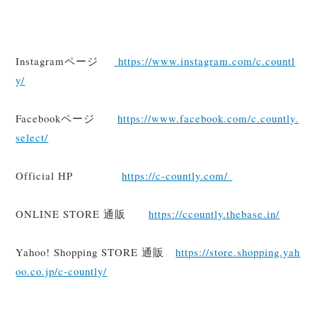
Instagramページ
https://www.instagram.com/c.countl
y/
Facebookページ
https://www.facebook.com/c.countly.
select/
Official HP
https://c-countly.com/
ONLINE STORE 通販
https://ccountly.thebase.in/
Yahoo! Shopping STORE 通販
https://store.shopping.yah
oo.co.jp/c-countly/