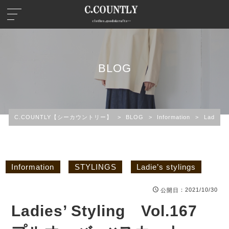
BLOG
C.COUNTLY【シーカウントリー】
>
BLOG
>
Information
>
Ladies
Information
STYLINGS
Ladie’s stylings
：2021/10/30
公開日
Ladies’ Styling Vol.167