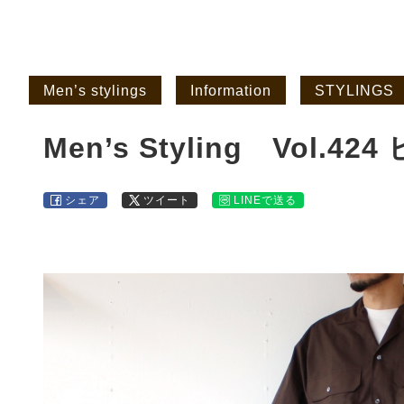
Men’s stylings
Information
STYLINGS
Men’s Styling Vol
シェア
ツイート
LINEで送る