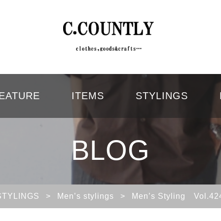
EATURE
ITEMS
STYLINGS
BLOG
STYLINGS
>
Men’s stylings
>
Men’s Styling V