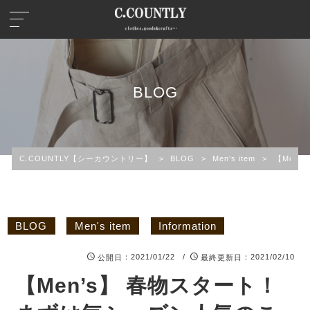
BLOG
C.COUNTLY【シーカウントリー】
>
BLOG
>
Men's item
>
【Men’
BLOG
Men's item
Information
：2021/01/22 /
：2021/02/10
公開日
最終更新日
【Men’s】 春物スタート！