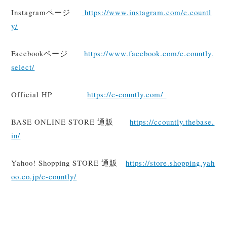
Instagramページ
https://www.instagram.com/c.countl
y/
Facebookページ
https://www.facebook.com/c.countly.
select/
Official HP
https://c-countly.com/
BASE ONLINE STORE 通販
https://ccountly.thebase.
in/
Yahoo! Shopping STORE 通販
https://store.shopping.yah
oo.co.jp/c-countly/