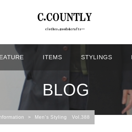
EATURE
ITEMS
STYLINGS
BLOG
Information
>
Men’s Styling Vol.388