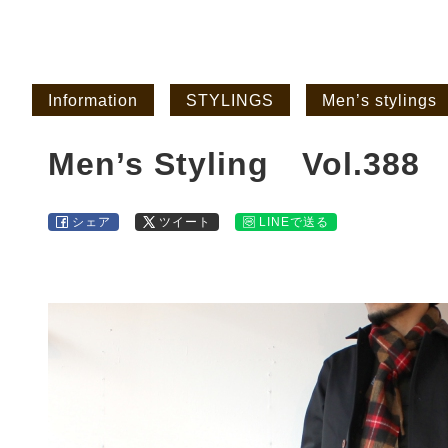
Information
STYLINGS
Men’s stylings
Men’s Styling Vol.388
シェア
ツイート
LINEで送る