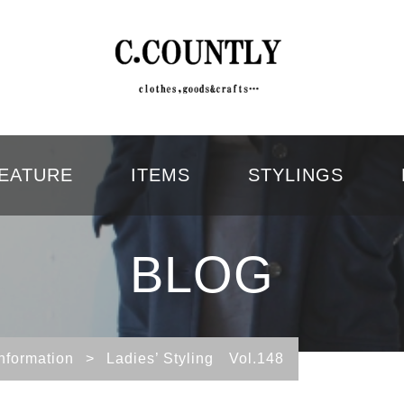
EATURE
ITEMS
STYLINGS
BLOG
Information
>
Ladies’ Styling Vol.148