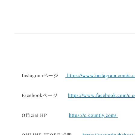
Instagramページ
https://www.instagram.com/c.c
Facebookページ
https://www.facebook.com/c.co
Official HP
https://c-countly.com/
ONLINE STORE 通販
https://ccountly.thebase.