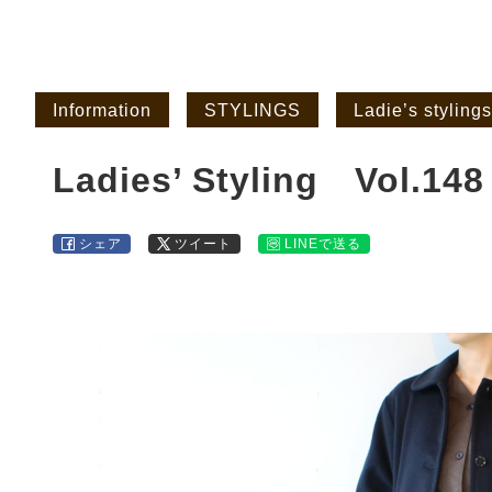
Information
STYLINGS
Ladie’s stylings
Ladies’ Styling Vol.148
シェア
ツイート
LINEで送る