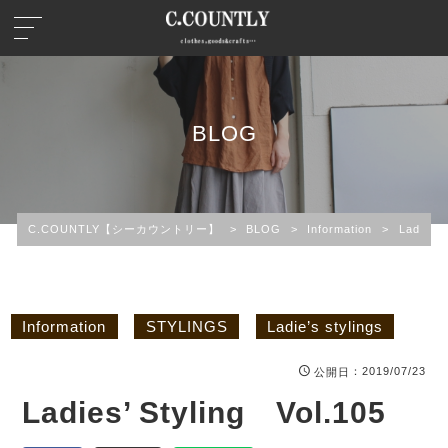
BLOG
C.COUNTLY【シーカウントリー】
>
BLOG
>
Information
>
Ladies’ 
Information
STYLINGS
Ladie’s stylings
：2019/07/23
公開日
Ladies’ Styling Vol.105