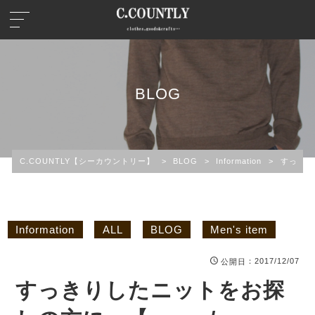
BLOG
C.COUNTLY【シーカウントリー】
>
BLOG
>
Information
>
すっきりし
Information
ALL
BLOG
Men's item
：2017/12/07
公開日
すっきりしたニットをお探