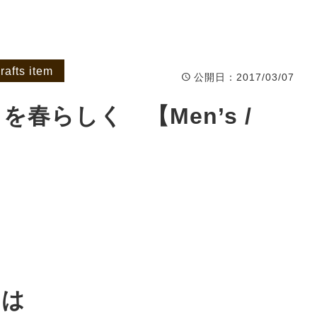
afts item
公開日
：2017/03/07
春らしく 【Men’s /
には