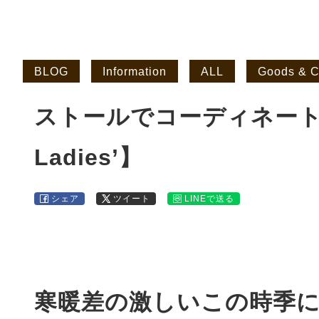
BLOG
Information
ALL
Goods & Cr
ストールでコーディネートを
Ladies’】
シェア
ツイート
LINEで送る
寒暖差の激しいこの時季