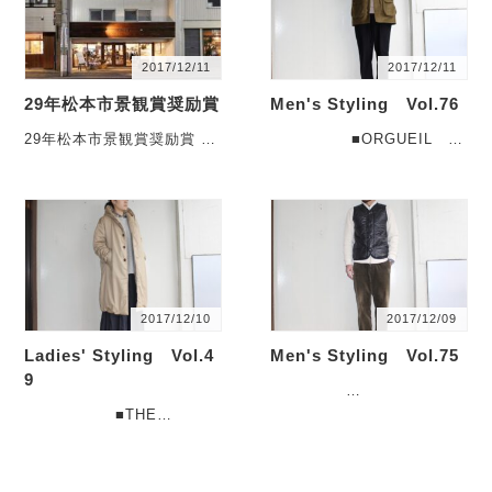
2017/12/11
2017/12/11
29年松本市景観賞奨励賞
Men's Styling Vol.76
29年松本市景観賞奨励賞
■ORGUEIL ワ
左から源池設計室さん、
ーカーズコート Workers
C.COUNTLY、Salon
Coat ・・・
D・・・
2017/12/10
2017/12/09
Ladies' Styling Vol.4
Men's Styling Vol.75
9
■UpscapeAudience キル
■THE
ティングVネックベスト
LOFTLABO フードロング
・・・
ダウンコート WI・・・