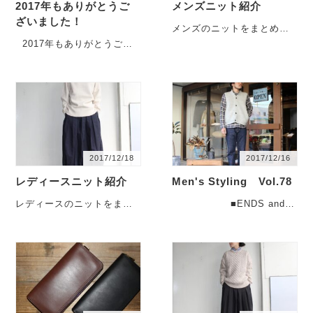
2017年もありがとうご
メンズニット紹介
ざいました！
メンズのニットをまとめて
ご紹介します。 ギフ
2017年もありがとうござ
トシーズンに人気のニッ
いました！ 本日30日
ト。 ・・・
が、年内最終営業日とな
り・・・
2017/12/18
2017/12/16
レディースニット紹介
Men's Styling Vol.78
レディースのニットをまと
■ENDS and
めてご紹介します。
MEANS ニットベスト
ギフトシーズンに人気のニ
Grandp・・・
ット。 ・・・