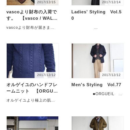
2017/12/15
2017/12/14
vascoより財布の入荷で
Ladies' Styling Vol.5
す。 【vasco / WALL
0
ET / GOODS】
vascoより財布が届きまし
た！ 12月のギフト
■CARRAIGDONN フィッ
シーズン真っ最・・・
シャーマンズニット
A82・・・
2017/12/12
2017/12/12
オルゲイユのハンドフレ
Men's Styling Vol.77
ームニット 【ORGUEI
■ORGUEIL ア
L / Cable Knit OR-409
ルスタージャケット Ulster
オルゲイユより極上の肌触
2 / Men's】
Jack・・・
りのニットです。 オ
ルゲイユより、着心地にこ
だわった・・・