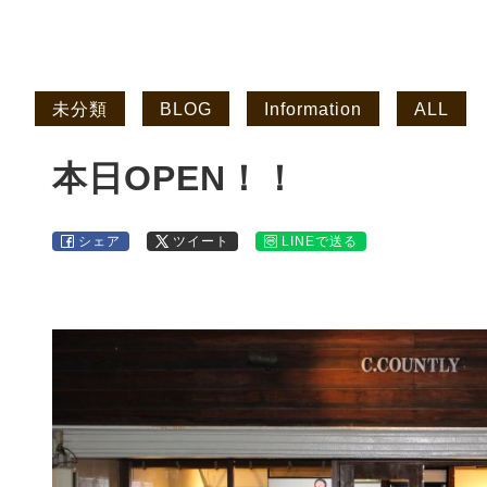
未分類
BLOG
Information
ALL
本日OPEN！！
シェア
ツイート
LINEで送る