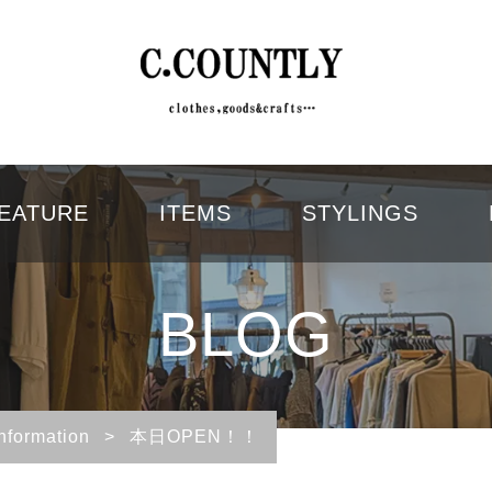
EATURE
ITEMS
STYLINGS
BLOG
Information
>
本日OPEN！！