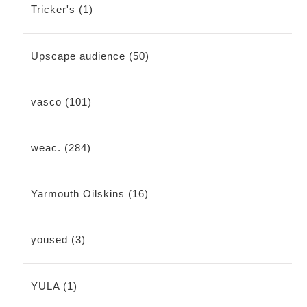
Tricker's (1)
Upscape audience (50)
vasco (101)
weac. (284)
Yarmouth Oilskins (16)
yoused (3)
YULA (1)