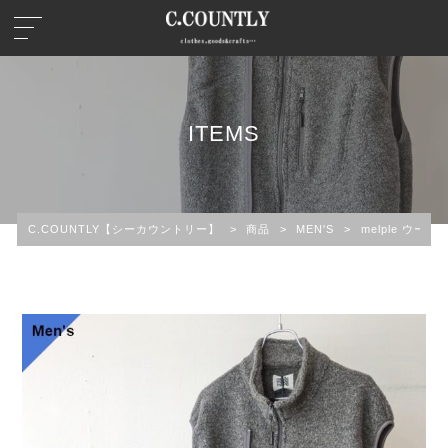
ITEMS
C.COUNTLY【シーカウントリー】
>
商品
>
MEN'S
>
melple ウール