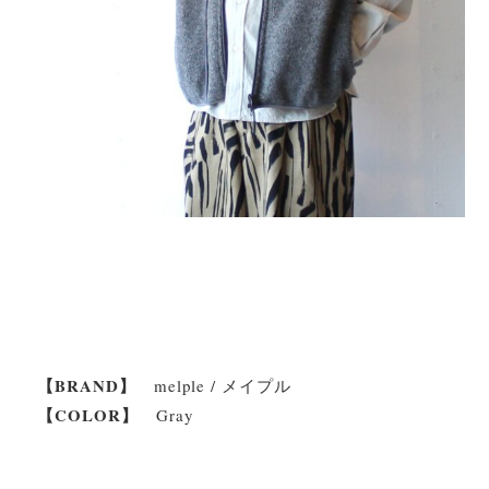
【BRAND】
melple / メイプル
【COLOR】
Gray