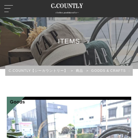
ITEMS
C.COUNTLY【シーカウントリー】
>
商品
>
GODDS & CRAFTS
>
b