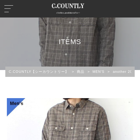
ITEMS
C.COUNTLY【シーカウントリー】
>
商品
>
MEN'S
>
another 20t