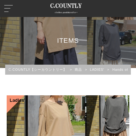
ITEMS
C.COUNTLY【シーカウントリー】
>
商品
>
LADIES'
>
Hands of 