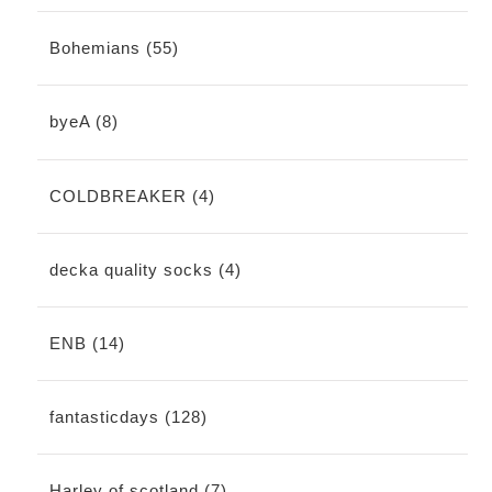
Bohemians (55)
byeA (8)
COLDBREAKER (4)
decka quality socks (4)
ENB (14)
fantasticdays (128)
Harley of scotland (7)