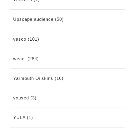
Upscape audience (50)
vasco (101)
weac. (284)
Yarmouth Oilskins (16)
yoused (3)
YULA (1)