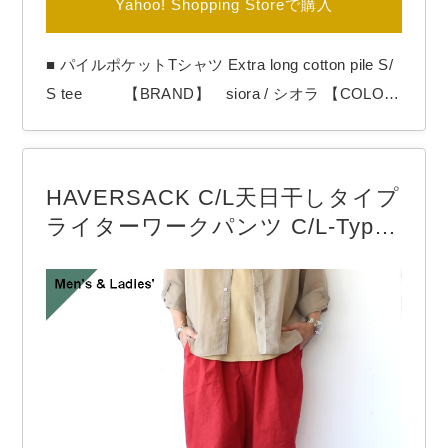
Yahoo! Shopping Storeで購入
■ パイルポケットTシャツ Extra long cotton pile S/
S tee 【BRAND】 siora / シオラ 【COLO
R】 White , Beige 和歌山県のsioraから「Extr
a long cotton pile S/S tee」 薄手でありながらハリ
感をキープした国産パイル生地のTシャツ。 パイル
HAVERSACK C/L天日干しタイプ
の表面（ループ）が細か…
ライターワークパンツ C/L-Type
writer Work Pants （Red）