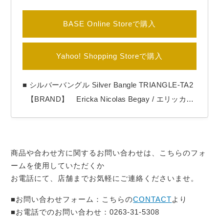
BASE Online Storeで購入
Yahoo! Shopping Storeで購入
■ シルバーバングル Silver Bangle TRIANGLE-TA2
【BRAND】 Ericka Nicolas Begay / エリッカニ
コラスビゲイ 【COLOR】 Silver 【Ericka Nicola
s Begay（エリッカ ニコラス ビゲイ）】 1996年生
まれのナバホ族女性アーティスト。 作品の全てを
商品や合わせ方に関するお問い合わせは、こちらのフォ
シルバーの塊を溶かす工程からの手…
ームを使用していただくか
お電話にて、店舗までお気軽にご連絡くださいませ。
■お問い合わせフォーム：こちらの
CONTACT
より
■お電話でのお問い合わせ：0263-31-5308