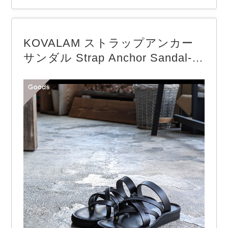
RSACK / ハバーサック 【COLOR】 Red HAVER
SACKより「C/L-Typewriter Work Pants」 オリ
ジナルの天日干しコットンタイプライター生地を使
KOVALAM ストラップアンカー
ったボトム。 天日干しならではのムラ感…
サンダル Strap Anchor Sandal-W
ater repellent （Black）