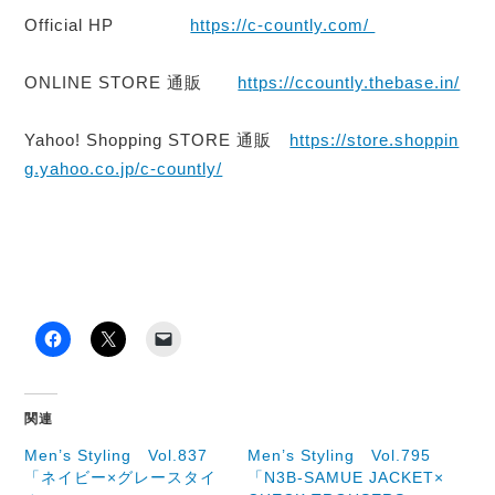
Official HP
https://c-countly.com/
ONLINE STORE 通販
https://ccountly.thebase.in/
Yahoo! Shopping STORE 通販
https://store.shoppin
g.yahoo.co.jp/c-countly/
関連
Men’s Styling Vol.837
Men’s Styling Vol.795
「ネイビー×グレースタイ
「N3B-SAMUE JACKET×