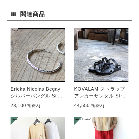
ー×サンダル」
関連商品
Ericka Nicolas Begay
KOVALAM ストラップ
シルバーバングル Silve
アンカーサンダル Strap
r Bangle TRIANGLE-T
Anchor Sandal-Water r
23,100
44,550
円
[税込]
円
[税込]
A2
epellent （Black）