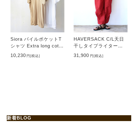
Siora パイルポケットT
HAVERSACK C/L天日
シャツ Extra long cotto
干しタイプライターワ
n pile S/S tee
ークパンツ C/L-Typewri
10,230
31,900
円
[税込]
円
[税込]
ter Work Pants （Re
d）
新着BLOG