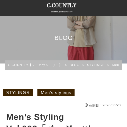
BLOG
C.COUNTLY【シーカウントリー】
>
BLOG
>
STYLINGS
>
Men’s st
STYLINGS
Men’s stylings
：2026/06/20
公開日
Men’s Styling