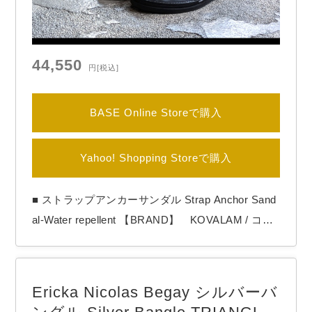
44,550
円
[税込]
BASE Online Storeで購入
Yahoo! Shopping Storeで購入
■ ストラップアンカーサンダル Strap Anchor Sand
al-Water repellent 【BRAND】 KOVALAM / コバ
ーラム 【COLOR】 Black デザインと快適性
を追求した究極のリゾートサンダル 革は、イタリ
ア・トスカーナ「ARKE」社製の革 IDRO VEGEを
Ericka Nicolas Begay シルバーバ
使用。 ARKE社は古代トスカーナの伝統技法…