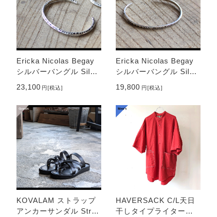
Ericka Nicolas Begay
Ericka Nicolas Begay
シルバーバングル Silve
シルバーバングル Silve
r Bangle TRIANGLE-T
r Bangle HM1
23,100
19,800
円
[税込]
円
[税込]
A2
KOVALAM ストラップ
HAVERSACK C/L天日
アンカーサンダル Strap
干しタイプライターバ