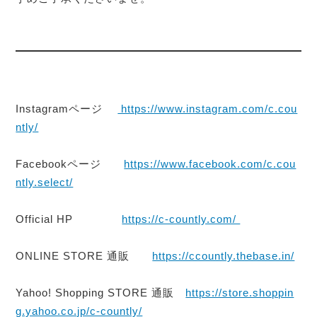
Instagramページ
https://www.instagram.com/c.cou
ntly/
Facebookページ
https://www.facebook.com/c.cou
ntly.select/
Official HP
https://c-countly.com/
ONLINE STORE 通販
https://ccountly.thebase.in/
Yahoo! Shopping STORE 通販
https://store.shoppin
g.yahoo.co.jp/c-countly/