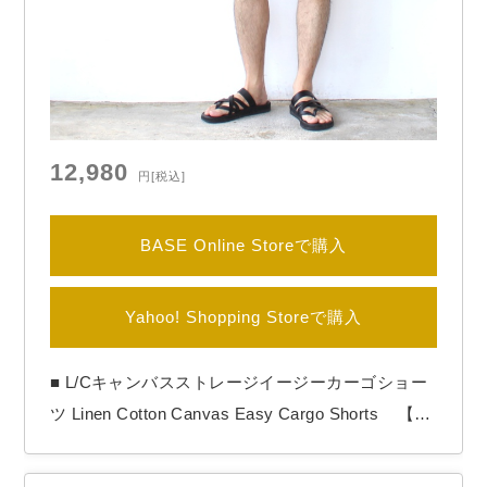
12,980
円
[税込]
BASE Online Storeで購入
Yahoo! Shopping Storeで購入
■ L/Cキャンバスストレージイージーカーゴショー
ツ Linen Cotton Canvas Easy Cargo Shorts 【B
RAND】 Upscape Audience 【COLOR】 Graig
e Upscape Audienceより「Linen Cotton Canvas