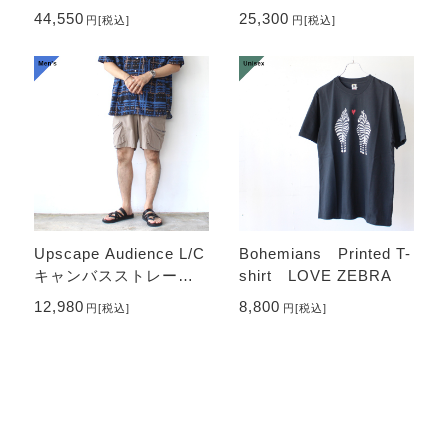
Anchor Sandal-Water r
ンドカラーシャツ C/L-t
44,550
25,300
円
[税込]
円
[税込]
epellent （Black）
ypewriter Bandcollar S
hirt （Red）
Upscape Audience L/C
Bohemians Printed T-
キャンバスストレージ
shirt LOVE ZEBRA
イージーカーゴショー
12,980
8,800
円
[税込]
円
[税込]
ツ Linen Cotton Canva
s Easy Cargo Short…