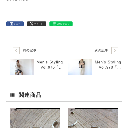
シェア
ツイート
LINEで送る
前の記事
次の記事
Men’s Styling
Men’s Styling
Vol.976「8
Vol.978「ノ
分袖シャツ×シ
ーカラーベス
ョーツ×レザー
ト×カットソー
サンダル」
×サーカスパン
ツ」
関連商品