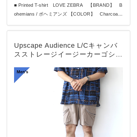
■ Printed T-shirt LOVE ZEBRA 【BRAND】 B
ohemians / ボヘミアンズ 【COLOR】 Charcoal
Gray Bohemiansより「LOVE ZEBRA」Tシャツ
国産Tシャツボディに、Bohemians定番のLOVE ZE
BRAプリント。 厚すぎず薄すぎずのちょうどよい
Upscape Audience L/Cキャンバ
生地に、シルエットはジャストサイズのいい意味…
スストレージイージーカーゴショ
ーツ Linen Cotton Canvas Easy
Cargo Shorts （Graige）