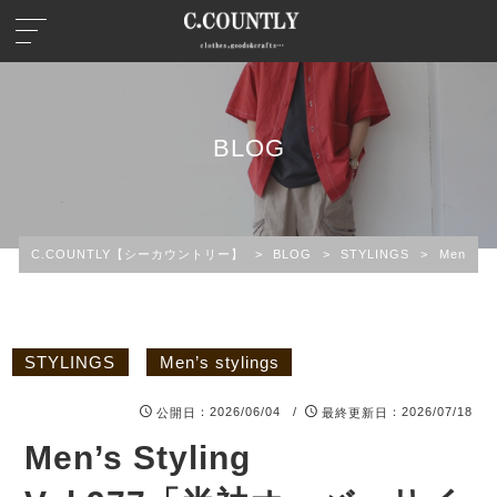
BLOG
C.COUNTLY【シーカウントリー】
>
BLOG
>
STYLINGS
>
Men’s st
STYLINGS
Men’s stylings
：2026/06/04 /
：2026/07/18
公開日
最終更新日
Men’s Styling