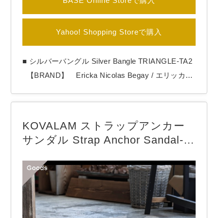
BASE Online Storeで購入
Yahoo! Shopping Storeで購入
■ シルバーバングル Silver Bangle TRIANGLE-TA2
【BRAND】 Ericka Nicolas Begay / エリッカニ
コラスビゲイ 【COLOR】 Silver 【Ericka Nicola
s Begay（エリッカ ニコラス ビゲイ）】 1996年生
まれのナバホ族女性アーティスト。 作品の全てを
KOVALAM ストラップアンカー
シルバーの塊を溶かす工程からの手…
サンダル Strap Anchor Sandal-W
ater repellent （Black）