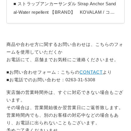
■ ストラップアンカーサンダル Strap Anchor Sand
al-Water repellent 【BRAND】 KOVALAM / コバ
ーラム 【COLOR】 Black デザインと快適性
を追求した究極のリゾートサンダル 革は、イタリ
ア・トスカーナ「ARKE」社製の革 IDRO VEGEを
商品や合わせ方に関するお問い合わせは、こちらのフォ
使用。 ARKE社は古代トスカーナの伝統技法…
ームを使用していただくか
お電話にて、店舗までお気軽にご連絡くださいませ。
■お問い合わせフォーム：こちらの
CONTACT
より
■お電話でのお問い合わせ：0263-31-5308
実店舗の営業時間外は、すぐに対応できない場合もござ
います。
その場合は、営業開始後か翌営業日にご返答致します。
営業時間内でも、別のお客様の対応中などの場合もあ
り、お電話に出られないこともございます。
予めご了承くださいませ。