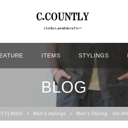
EATURE
ITEMS
STYLINGS
BLOG
STYLINGS
>
Men’s stylings
>
Men’s Styling 