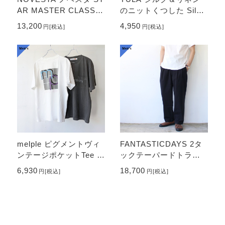
AR MASTER CLASSIC
のニットくつした Silk/L
（POTTING SOIL）
inen Knit Socks / Me
13,200
4,950
円
[税込]
円
[税込]
n's & Ladies'
melple ピグメントヴィ
FANTASTICDAYS 2タ
ンテージポケットTee /
ックテーパードトラウ
Pasadena Pocket S/S
ザー UNSLACKS （Bl
6,930
18,700
円
[税込]
円
[税込]
(VENICE)
ack）