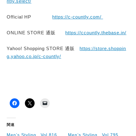
ntly.select/
Official HP
https://c-countly.com/
ONLINE STORE 通販
https://ccountly.thebase.in/
Yahoo! Shopping STORE 通販
https://store.shoppin
g.yahoo.co.jp/c-countly/
関連
Men’s Styling Vol.816
Men’s Styling Vol.795