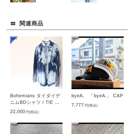
(パニーニ)
ガン×プリント
Tee×タックパ
ンツ」
関連商品
Bohemians タイダイデ
byeA. 「byeA.」 CAP
ニムBDシャツ / TIE DY
7,777
円
[税込]
EING DENIM BD SHIR
22,000
円
[税込]
T - BEETLE HEART