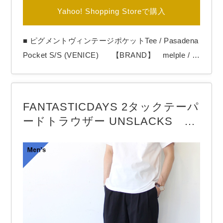
Yahoo! Shopping Storeで購入
■ ピグメントヴィンテージポケットTee / Pasadena
Pocket S/S (VENICE) 【BRAND】 melple / メ
イプル 【COLOR】 White , Black melpleよ
り「Pasadena Pocket S/S (VENICE)」 5.6oz生
地、ピグメント染めで仕上げたヴィンテージライク
FANTASTICDAYS 2タックテーパ
なポケットTシャツ。 80年代のVENICE …
ードトラウザー UNSLACKS
（Black）