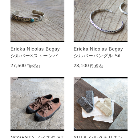
Ericka Nicolas Begay
Ericka Nicolas Begay
シルバー×ストーンバン
シルバーバングル Silve
グル Silver × Stone Ba
r Bangle TRIANGLE-T
27,500
23,100
円
[税込]
円
[税込]
ngle
A2
NOVESTA ノベスタ ST
YULA シルク＆リネン