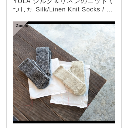
YULA シルク＆リネンのニットく
【COLOR】　Potting soil

つした Silk/Linen Knit Socks / M
en’s & Ladies’
NOVESTAの代表モデル。

工場の創業当初から残っているミリタリー／ワーク
用途で使われていた型をベースとした定番のスニー
カー。

耐久性に優れたバルカナイズド製法で作られていま
す。

素材は…