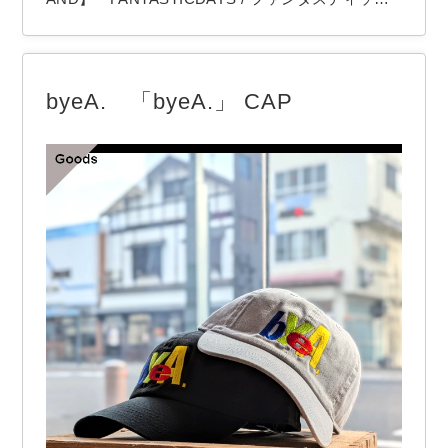
デイズ 【COLOR】 Black fantasticdaysより
「UNSLACKS」 2タックテーパードトラウザー。
太すぎず細すぎずの適度なゆとりを持たせた２タッ
byeA. 「byeA.」 CAP
クパンツ。 ウェストは後ろのみゴム仕様、内側…