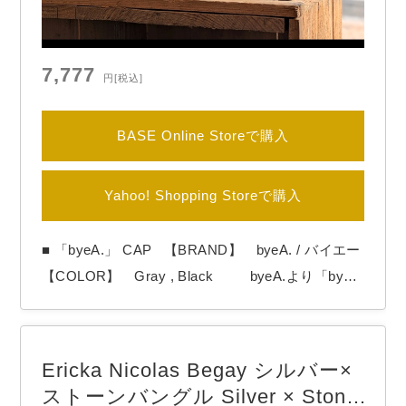
7,777
円
[税込]
BASE Online Storeで購入
Yahoo! Shopping Storeで購入
■ 「byeA.」 CAP 【BRAND】 byeA. / バイエー
【COLOR】 Gray , Black byeA.より「bye
A. CAP」 byeA.と刺繡が入ったCAPです。 made i
n China ■商品詳細 【サイズ】 FREE（高
さ：約11cm / 頭周り：～59cm） ※サイズは後ろ
Ericka Nicolas Begay シルバー×
のアジャスターで…
ストーンバングル Silver × Stone