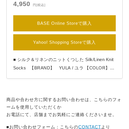
4,950
円
[税込]
BASE Online Storeで購入
Yahoo! Shopping Storeで購入
■ シルク＆リネンのニットくつした Silk/Linen Knit
Socks 【BRAND】 YULA / ユラ 【COLOR】
Black , Pale Green 日本のニットブランドYULA
より「Silk/Linen Knit Socks」 ノイルシルクと無
染⾊リネンを撚り合わせた⽷を使ったくつ下。 吸
商品や合わせ方に関するお問い合わせは、こちらのフォ
湿、放湿、消臭性のある天然素材のた…
ームを使用していただくか
お電話にて、店舗までお気軽にご連絡くださいませ。
■お問い合わせフォーム：こちらの
CONTACT
より