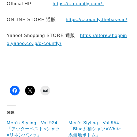
Official HP
https://c-countly.com/
ONLINE STORE 通販
https://ccountly.thebase.in/
Yahoo! Shopping STORE 通販
https://store.shoppin
g.yahoo.co.jp/c-countly/
関連
Men’s Styling Vol.924
Men’s Styling Vol.954
「アウターベスト×シャツ
「Blue系柄シャツ×White
×リネンパンツ」
系無地ボトム」