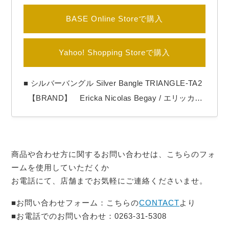
BASE Online Storeで購入
Yahoo! Shopping Storeで購入
■ シルバーバングル Silver Bangle TRIANGLE-TA2
【BRAND】 Ericka Nicolas Begay / エリッカニ
コラスビゲイ 【COLOR】 Silver 【Ericka Nicola
s Begay（エリッカ ニコラス ビゲイ）】 1996年生
まれのナバホ族女性アーティスト。 作品の全てを
商品や合わせ方に関するお問い合わせは、こちらのフォ
シルバーの塊を溶かす工程からの手…
ームを使用していただくか
お電話にて、店舗までお気軽にご連絡くださいませ。
■お問い合わせフォーム：こちらの
CONTACT
より
■お電話でのお問い合わせ：0263-31-5308