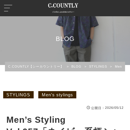
BLOG
C.COUNTLY【シーカウントリー】
>
BLOG
>
STYLINGS
>
Men’s st
STYLINGS
Men’s stylings
：2026/05/12
公開日
Men’s Styling