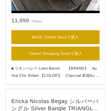
11,550
円
[税込]
BASE Online Storeで購入
Yahoo! Shopping Storeで購入
■ リネンベレー Linen Berret 【BRAND】 Au
Vrai Chic Britain 【COLOR】 Charcoal 英国Au vr
ai Chic Britainより「Indigo Linen Berret」 EMBLE
M社のリネン100%生地を使用。 しっかりしていま
すが、通気性も良く、夏も快適なベレーです。 内
Ericka Nicolas Begay シルバーバ
側は綿100%の裏地付き。 ２サ…
ングル Silver Bangle TRIANGLE-