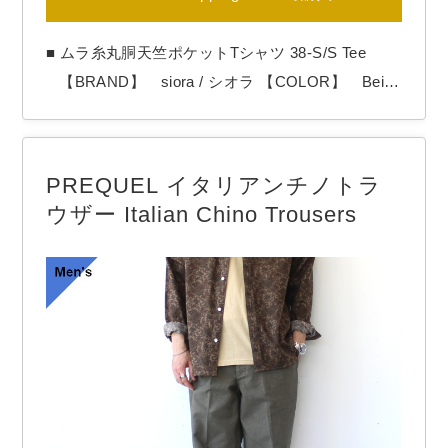
■ ムラ糸丸胴天竺ポケットTシャツ 38-S/S Tee
【BRAND】 siora / シオラ 【COLOR】 Beige
, Black 和歌山県のsioraから「38-S/S Tee」
柔らかい着心地で透け感のない夏仕様のポケットT
シャツ。 生地は細番手糸で通気性と風合いのバラ
PREQUEL イタリアンチノトラ
ンスを考慮したライトな生地。 …
ウザー Italian Chino Trousers