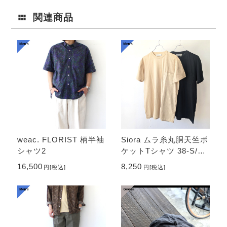
関連商品
weac. FLORIST 柄半袖
Siora ムラ糸丸胴天竺ポ
シャツ2
ケットTシャツ 38-S/S T
ee
16,500
8,250
円
[税込]
円
[税込]