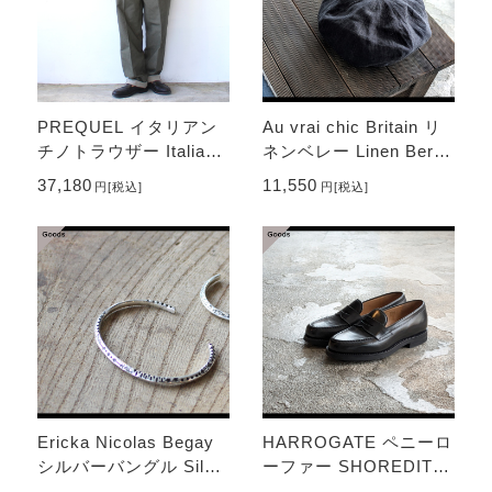
PREQUEL イタリアン
Au vrai chic Britain リ
チノトラウザー Italian
ネンベレー Linen Berre
Chino Trousers
t （Charcoal）
37,180
11,550
円
[税込]
円
[税込]
Ericka Nicolas Begay
HARROGATE ペニーロ
シルバーバングル Silve
ーファー SHOREDITC
r Bangle TRIANGLE-T
H （Black）