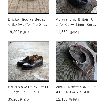
Ericka Nicolas Begay
Au vrai chic Britain リ
シルバーバングル Silve
ネンベレー Linen Berre
r Bangle HM2
t （Charcoal）
19,800
11,550
円
[税込]
円
[税込]
HARROGATE ペニーロ
vasco レザーベルト LE
ーファー SHOREDITC
ATHER GARRISON B
H （Black）
ELT -NARROW- VS-6
35,200
12,100
円
[税込]
円
[税込]
03