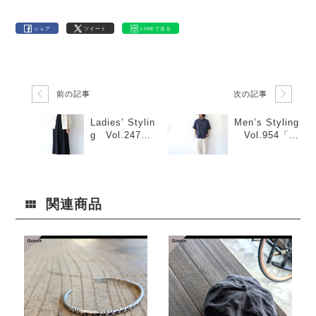
シェア
ツイート
LINEで送る
前の記事
次の記事
Ladies’ Stylin
Men’s Styling
g Vol.247
Vol.954「Bl
「コットンヘ
ue系柄シャツ
ンプシャツ×パ
×White系無地
イルワンピー
ボトム」
ス」
関連商品