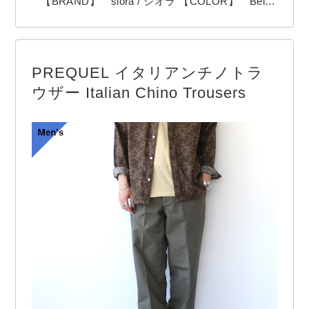
【BRAND】 siora / シオラ 【COLOR】 Beige
, Black 和歌山県のsioraから「38-S/S Tee」
柔らかい着心地で透け感のない夏仕様のポケットT
シャツ。 生地は細番手糸で通気性と風合いのバラ
PREQUEL イタリアンチノトラ
ンスを考慮したライトな生地。 …
ウザー Italian Chino Trousers