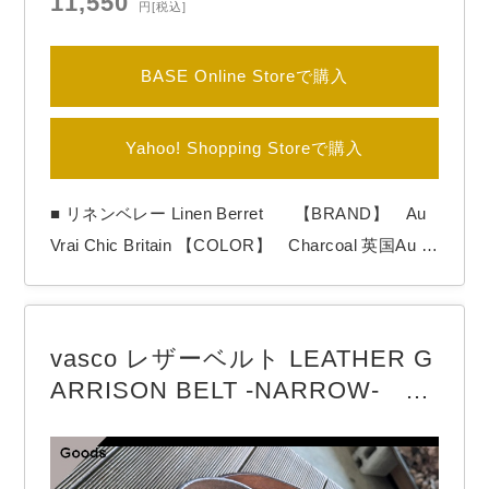
11,550
円
[税込]
BASE Online Storeで購入
Yahoo! Shopping Storeで購入
■ リネンベレー Linen Berret 【BRAND】 Au
Vrai Chic Britain 【COLOR】 Charcoal 英国Au vr
ai Chic Britainより「Indigo Linen Berret」 EMBLE
M社のリネン100%生地を使用。 しっかりしていま
すが、通気性も良く、夏も快適なベレーです。 内
vasco レザーベルト LEATHER G
側は綿100%の裏地付き。 ２サ…
ARRISON BELT -NARROW- V
S-603