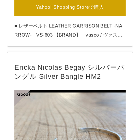
Yahoo! Shopping Storeで購入
■ レザーベルト LEATHER GARRISON BELT -NA
RROW- VS-603 【BRAND】 vasco / ヴァスコ
【COLOR】 Camel , Black 伝統的な手染め製
法で仕上げたオイルドレザーを使用したベルト。
こちらは細めのナロータイプです。 ベンズと呼ば
Ericka Nicolas Begay シルバーバ
れる密度の濃い革を使用していて強度も高く、使っ
ングル Silver Bangle HM2
てい…