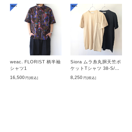
weac. FLORIST 柄半袖
Siora ムラ糸丸胴天竺ポ
シャツ1
ケットTシャツ 38-S/S T
ee
16,500
8,250
円
[税込]
円
[税込]