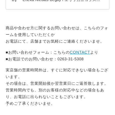
ゲイ 【COLOR】 Silver 【Ericka Nicolas Begay
（エリッカ ニコラス ビゲイ）】 1996年生まれのナ
バホ族女性アーティスト。 作品の全てをシルバー
商品や合わせ方に関するお問い合わせは、こちらのフォ
の塊を溶かす工程からの手作りによる…
ームを使用していただくか
お電話にて、店舗までお気軽にご連絡くださいませ。
■お問い合わせフォーム：こちらの
CONTACT
より
■お電話でのお問い合わせ：0263-31-5308
実店舗の営業時間外は、すぐに対応できない場合もござ
います。
その場合は、営業開始後か翌営業日にご返答致します。
営業時間内でも、別のお客様の対応中などの場合もあ
り、お電話に出られないこともございます。
予めご了承くださいませ。