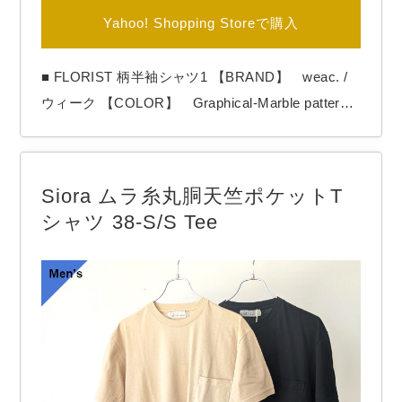
Yahoo! Shopping Storeで購入
■ FLORIST 柄半袖シャツ1 【BRAND】 weac. /
ウィーク 【COLOR】 Graphical-Marble pattern
weac.の総柄シャツ「Florist / フローリスト」。
独特な柄生地をチョイスすることで毎シーズン話
題の半袖シャツ。 今回もここならではの柄が目を
Siora ムラ糸丸胴天竺ポケットT
引く１枚。 マーブル調の中に四角な…
シャツ 38-S/S Tee