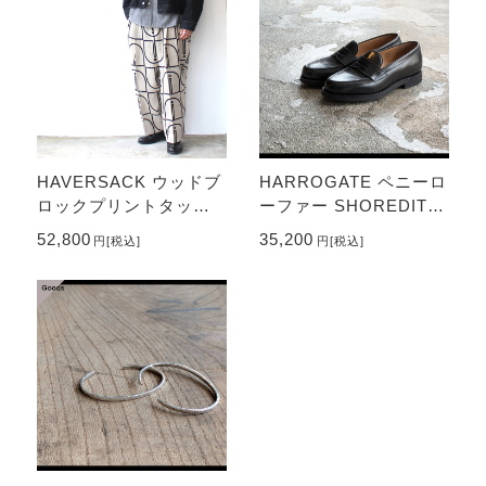
HAVERSACK ウッドブ
HARROGATE ペニーロ
ロックプリントタック
ーファー SHOREDITC
ワイドトラウザー Wood
H （Black）
52,800
35,200
円
[税込]
円
[税込]
block-Print Tuck Wide
Trousers