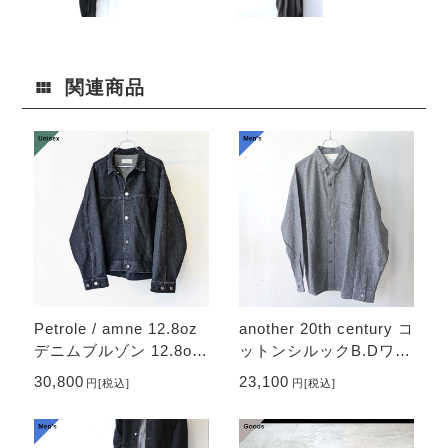
ウターベスト×
「スタンドカ
ワークジャケ
ラージャケッ
ット」
ト×コクーンス
カート」
関連商品
Petrole / amne 12.8oz
another 20th century コ
デニムブルゾン 12.8oz
ットンシルックB.Dワー
denim omit blouson
クシャツ Montmartre
30,800
23,100
円
[税込]
円
[税込]
（Black）
B.D noil - solid （Slat
e gray）