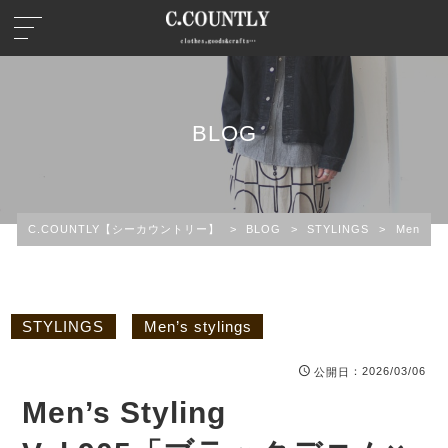
BLOG
C.COUNTLY【シーカウントリー】
>
BLOG
>
STYLINGS
>
Men’s st
STYLINGS
Men’s stylings
：2026/03/06
公開日
Men’s Styling