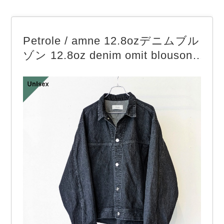
Petrole / amne 12.8ozデニムブル
ゾン 12.8oz denim omit blouson
（Black）