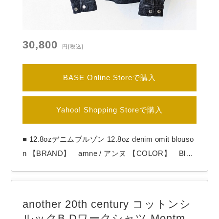
30,800
円
[税込]
BASE Online Storeで購入
Yahoo! Shopping Storeで購入
■ 12.8ozデニムブルゾン 12.8oz denim omit blouso
n 【BRAND】 amne / アンヌ 【COLOR】 Blac
k amneから派生した別レーベルのPetrole（ペ
トロール）より デニムジャケット「12.8oz denim
omit blouson」 使用した12.8オンスのデニムは、米
another 20th century コットンシ
綿を多く含む空紡糸を高密度に織り…
ルックB.Dワークシャツ Montmar