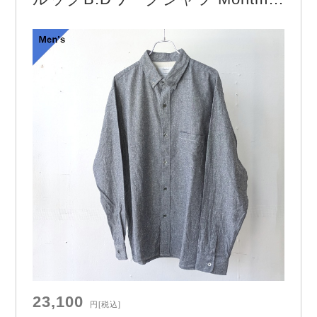
tre B.D noil – solid （Slate gra
y）
23,100
円
[税込]