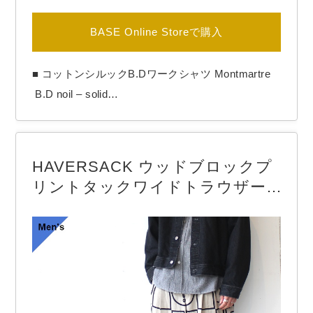
BASE Online Storeで購入
■ コットンシルックB.Dワークシャツ Montmartre
 B.D noil – solid

HAVERSACK ウッドブロックプ
【BRAND】　another 20th century / アナザートゥ
リントタックワイドトラウザー
エンティースセンチュリー

Woodblock-Print Tuck Wide Trou
【COLOR】　Slate gray

sers
another 20th centuryより「Montmartre B.D noil – s