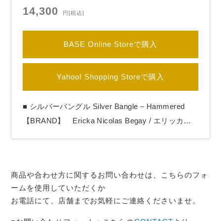
14,300
円
[税込]
BASE Online Storeで購入
Yahoo! Shopping Storeで購入
■ シルバーバングル Silver Bangle – Hammered
【BRAND】 Ericka Nicolas Begay / エリッカニ
コラスビゲイ 【COLOR】 Silver 【Ericka Nicola
s Begay（エリッカ ニコラス ビゲイ）】 1996年
生まれのナバホ族女性アーティスト。 作品の全て
商品や合わせ方に関するお問い合わせは、こちらのフォ
をシルバーの塊を溶かす工程からの手作…
ームを使用していただくか
お電話にて、店舗までお気軽にご連絡くださいませ。