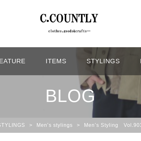
EATURE
ITEMS
STYLINGS
BLOG
STYLINGS
>
Men’s stylings
>
Men’s Styling 