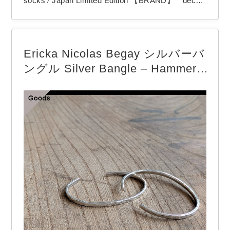
socks / Japan Limited Edition 【BRAND】 decka
quality socks / デカ クオリティソックス 【COLO
R】 2color スケーターが一つのカルチャーと
して成熟した80年代。 70年代に主流だった19イン
Ericka Nicolas Begay シルバーバ
チのハイソックスに代わり普及してい…
ングル Silver Bangle – Hammere
d