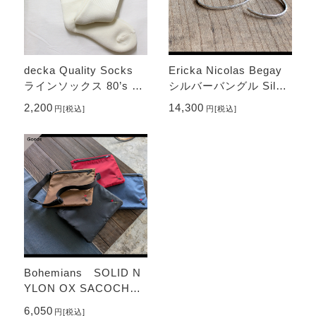
decka Quality Socks
Ericka Nicolas Begay
ラインソックス 80’s Sk
シルバーバングル Silve
ater socks / Japan Limi
r Bangle - Hammered
2,200
14,300
円
[税込]
円
[税込]
ted Edition
Bohemians SOLID N
YLON OX SACOCHE
BAG
6,050
円
[税込]