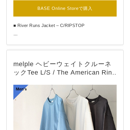
BASE Online Storeで購入
■ River Runs Jacket – C/RIPSTOP

【BRAND】　another 20th century / アナザートゥ
melple ヘビーウェイトクルーネ
エンティースセンチュリー

ックTee L/S / The American Ring
【COLOR】　Sage

er L/S
another 20th centuryより「River Runs Jacket – C/
RIPSTOP」

今期はコットンリップストップ生地の新バージョ