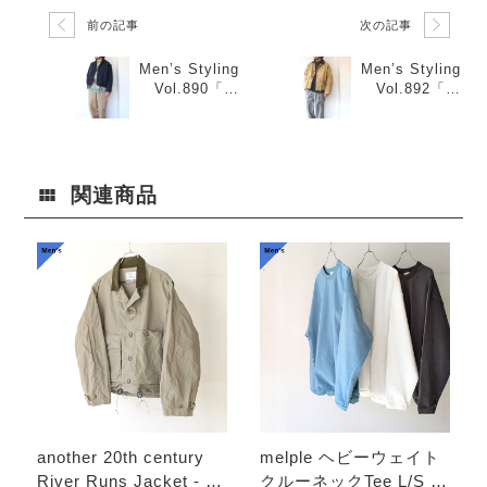
前の記事
次の記事
Men’s Styling
Men’s Styling
Vol.890「シ
Vol.892「ハ
ョートジャケ
ンティングジ
ット×柄ベスト
ャケット×スウ
＆カラーシャ
ェット×イージ
ツ」
ースラック
ス」
関連商品
another 20th century
melple ヘビーウェイト
River Runs Jacket - C/
クルーネックTee L/S /