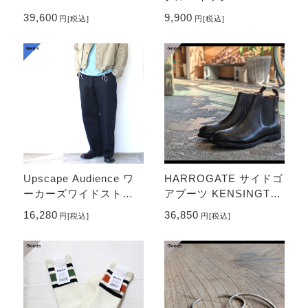
RIPSTOP （Sage）
The American Ringer
39,600
9,900
円
[税込]
円
[税込]
L/S
Upscape Audience ワ
HARROGATE サイドゴ
ーカーズワイドストレ
アブーツ KENSINGTO
ートチノトラウザー / U
N （Black）
16,280
36,850
円
[税込]
円
[税込]
S ARMY M41-Type
（Navy）