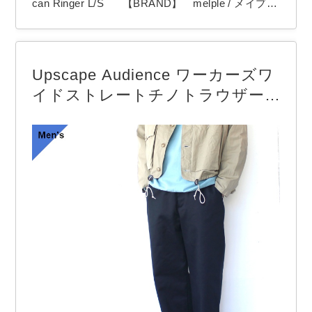
can Ringer L/S 【BRAND】 melple / メイプル
【COLOR】 White , Sax , Charcoal melple
より「The American Ringer L/S」 袖口と裾をリ
ブでリンガー仕様にしたクルーネックＴシャツ。 8
Upscape Audience ワーカーズワ
0~90年初頭にアメリカ製で作られ…
イドストレートチノトラウザー /
US ARMY M41-Type （Navy）