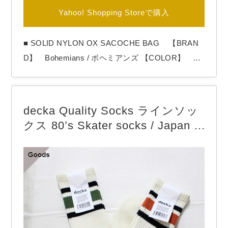
Yahoo! Shopping Storeで購入
■ SOLID NYLON OX SACOCHE BAG 【BRAN
D】 Bohemians / ボヘミアンズ 【COLOR】 Br
own , Red , Navy , Black Bohemiansより「SOLI
D NYLON OX SACOCHE BAG」 BohemiansのB
eetle Heart刺繡をワンポイントに施したサコッシュ
decka Quality Socks ラインソッ
バッグ。 ファスナーポケット２つ、差し込み型ポ
クス 80’s Skater socks / Japan Li
ケット…
mited Edition