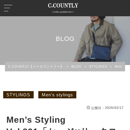
BLOG
C.COUNTLY【シーカウントリー】
>
BLOG
>
STYLINGS
>
Men’s st
STYLINGS
Men’s stylings
：2026/02/17
公開日
Men’s Styling