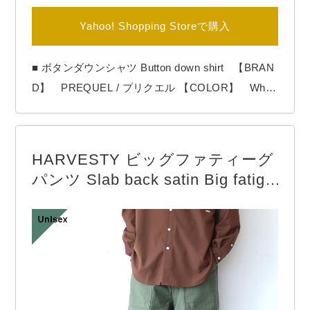
Yahoo! Shopping Storeで購入
■ ボタンダウンシャツ Button down shirt 【BRAN
D】 PREQUEL / プリクエル 【COLOR】 White
PREQUELより「Button down shirt」 ベーシッ
クな白ボタンダウンシャツ。 緯糸に短繊維のムラ
糸を使用し、凸凹感のあるドライタッチな生地で作
HARVESTY ビッグファティーグ
った無地のボタンダウンシャツ。 縫製…
パンツ Slab back satin Big fatigu
e pants （Military green）