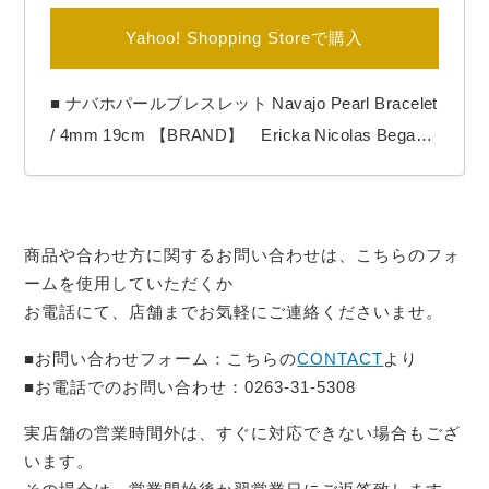
Yahoo! Shopping Storeで購入
■ ナバホパールブレスレット Navajo Pearl Bracelet
/ 4mm 19cm 【BRAND】 Ericka Nicolas Begay /
エリッカニコラスビゲイ 【COLOR】 Oxidized
【Ericka Nicolas Begay（エリッカ ニコラス ビゲ
イ）】 1996年生まれのナバホ族女性アーティス
商品や合わせ方に関するお問い合わせは、こちらのフォ
ト。 作品の全てをシルバーの塊を溶…
ームを使用していただくか
お電話にて、店舗までお気軽にご連絡くださいませ。
■お問い合わせフォーム：こちらの
CONTACT
より
■お電話でのお問い合わせ：0263-31-5308
実店舗の営業時間外は、すぐに対応できない場合もござ
います。