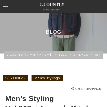
BLOG
C.COUNTLY【シーカウントリー】
>
BLOG
>
STYLINGS
>
Men’s st
STYLINGS
Men’s stylings
：2026/01/23
公開日
Men’s Styling