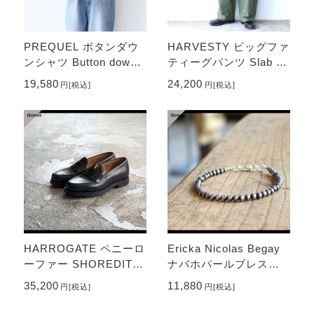
PREQUEL ボタンダウ
HARVESTY ビッグファ
ンシャツ Button down s
ティーグパンツ Slab ba
hirt
ck satin Big fatigue pan
19,580
24,200
円
[税込]
円
[税込]
ts （Military green）
HARROGATE ペニーロ
Ericka Nicolas Begay
ーファー SHOREDITC
ナバホパールブレスレ
H （Black）
ット Navajo Pearl Brac
35,200
11,880
円
[税込]
円
[税込]
elet / 4mm 19cm （O
xidized）