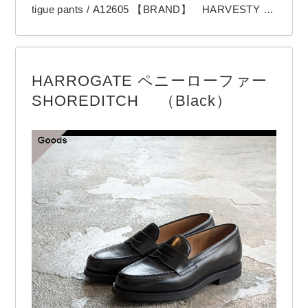
tigue pants / A12605 【BRAND】 HARVESTY /
ハーベスティ 【COLOR】 Military green HARV
ESTYの「Slab back satin Big fatigue pants」 以前
に登場したサーカスファティーグパンツがアップデ
HARROGATE ペニーローファー
ートされて登場です。 緩やかな…
SHOREDITCH （Black）