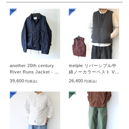
another 20th century
melple リバーシブル中
River Runs Jacket - C/
綿ノーカラーベスト Ve
RIPSTOP （Navy）
ntura Vest （Charcoal
39,600
26,400
円
[税込]
円
[税込]
× Burgundy）