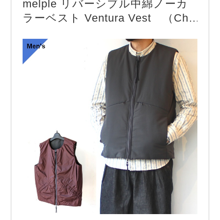
melple リバーシブル中綿ノーカ
エンティースセンチュリー

ラーベスト Ventura Vest （Cha
【COLOR】　Navy

rcoal × Burgundy）
another 20th centuryより「River Runs Jacket – C/
RIPSTOP」

今期はコットンリップストップ生地の新バージョ
ン。

ウェイディングジャケットの…