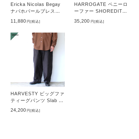
Ericka Nicolas Begay
HARROGATE ペニーロ
ナバホパールブレスレ
ーファー SHOREDITC
ット Navajo Pearl Brac
H （Black）
11,880
35,200
円
[税込]
円
[税込]
elet / 4mm 19cm （O
xidized）
HARVESTY ビッグファ
ティーグパンツ Slab ba
ck satin Big fatigue pan
24,200
円
[税込]
ts （Black）