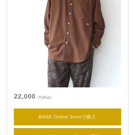
another 20th centuryより「River Runs Over Roya
l」

RIVER RUNSシリーズより新作オーバーコート。

生地は撥水加工を施した質の…
22,000
円
[税込]
BASE Online Storeで購入