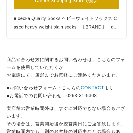
Yahoo! Shopping Storeで購入
■ decka Quality Socks ヘビーウェイトソックス C
ased heavy weight plain socks 【BRAND】 dec
ka quality socks / デカ クオリティソックス 【COL
OR】 一般的なリブソックスの約５足分近い
糸を使用し、旧式な機械で丁寧に編立てた靴下で
商品や合わせ方に関するお問い合わせは、こちらのフォ
す。 丈夫さはもちろんの事、見た目から…
ームを使用していただくか
お電話にて、店舗までお気軽にご連絡くださいませ。
■お問い合わせフォーム：こちらの
CONTACT
より
■お電話でのお問い合わせ：0263-31-5308
実店舗の営業時間外は、すぐに対応できない場合もござ
います。
その場合は、営業開始後か翌営業日にご返答致します。
営業時間内でも、別のお客様の対応中などの場合もあ