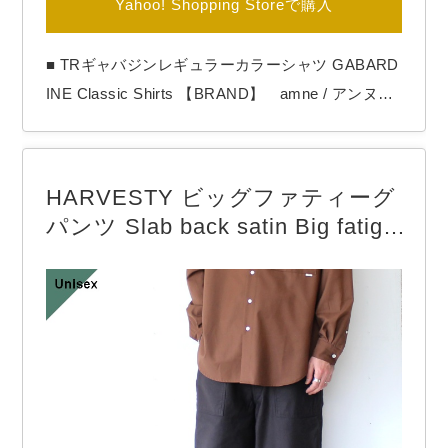
Yahoo! Shopping Storeで購入
■ TRギャバジンレギュラーカラーシャツ GABARD
INE Classic Shirts 【BRAND】 amne / アンヌ
【COLOR】 Black amneよりGABARDINE
Classic Shirts。 amne定番のレギュラーカラーシ
ャツです。 今期の生地はポリエステル×レーヨン
HARVESTY ビッグファティーグ
のギャバジン。 テロっとした滑らかな質感の中…
パンツ Slab back satin Big fatigu
e pants （Black）