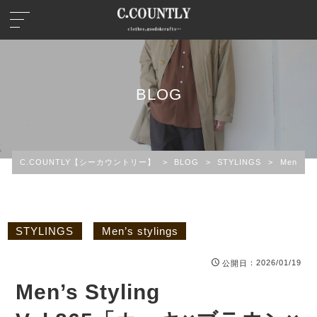
BLOG
C.COUNTLY【シーカウントリー】
>
BLOG
>
STYLINGS
>
Men’s st
STYLINGS
Men’s stylings
：2026/01/19
公開日
Men’s Styling