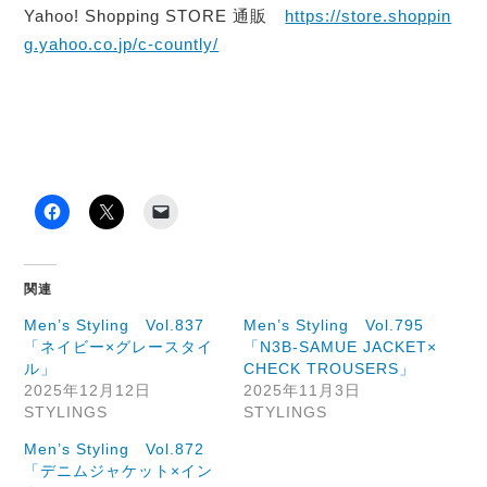
Yahoo! Shopping STORE 通販
https://store.shoppin
g.yahoo.co.jp/c-countly/
関連
Men’s Styling Vol.837
Men’s Styling Vol.795
「ネイビー×グレースタイ
「N3B-SAMUE JACKET×
ル」
CHECK TROUSERS」
2025年12月12日
2025年11月3日
STYLINGS
STYLINGS
Men’s Styling Vol.872
「デニムジャケット×イン