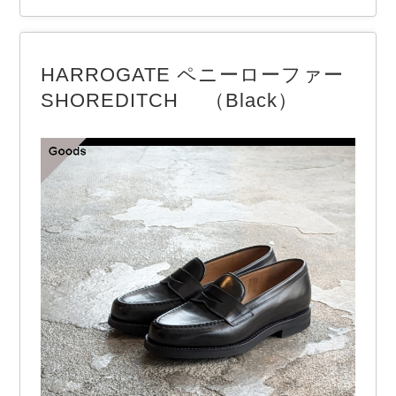
ハーベスティ 【COLOR】 Black HARVESTYの
「Slab back satin Big fatigue pants」 以前に登場し
たサーカスファティーグパンツがアップデートされ
HARROGATE ペニーローファー
て登場です。 緩やかなバルーンシ…
SHOREDITCH （Black）