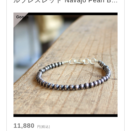
ルブレスレット Navajo Pearl Bra
In…
celet / 4mm 19cm （Oxidized）
11,880
円
[税込]