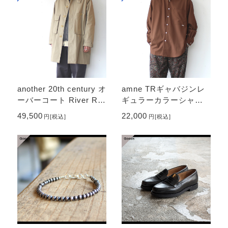
another 20th century オ
amne TRギャバジンレ
ーバーコート River Ru
ギュラーカラーシャツ
ns Over Royal （Kha
GABARDINE Classic S
49,500
22,000
円
[税込]
円
[税込]
ki beige）
hirts （Brown）