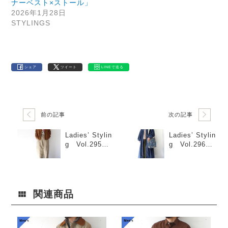
ナーベスト×ストール」
2026年1月28日
STYLINGS
シェア
ツイート
LINEで送る
前の記事
次の記事
Ladies’ Stylin
Ladies’ Stylin
g Vol.295
g Vol.296
「ワイドパン
「デニムワン
ツタックイン×
ピース×ハイネ
コーデュロイ
ックT×柄バッ
シャツ」
グ」
関連商品