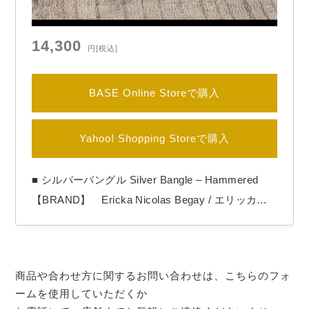
14,300
円
[税込]
BASE Online Storeで購入
Yahoo! Shopping Storeで購入
■ シルバーバングル Silver Bangle – Hammered
【BRAND】 Ericka Nicolas Begay / エリッカニ
コラスビゲイ 【COLOR】 Silver 【Ericka Nicola
s Begay（エリッカ ニコラス ビゲイ）】 1996年
生まれのナバホ族女性アーティスト。 作品の全て
商品や合わせ方に関するお問い合わせは、こちらのフォ
をシルバーの塊を溶かす工程からの手作…
ームを使用していただくか