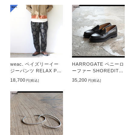
weac. ペイズリーイー
HARROGATE ペニーロ
ジーパンツ RELAX PA
ーファー SHOREDITC
NTS - Paisley （Blac
H （Black）
18,700
35,200
円
[税込]
円
[税込]
k）