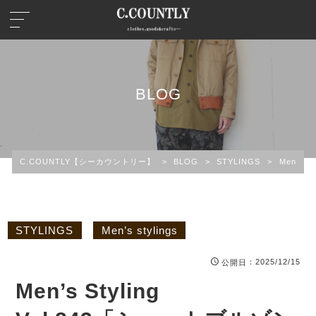
BLOG
C.COUNTLY【シーカウントリー】
>
BLOG
>
STYLINGS
>
Men’s st
STYLINGS
Men’s stylings
：2025/12/15
公開日
Men’s Styling