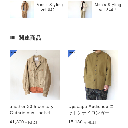
Men’s Styling
Men’s Styling
Vol.842「セ
Vol.844「ワ
ットアップラ
ッペンカバー
イク スタイ
オール×ベスト
ル」
×タートルネッ
クT」
関連商品
another 20th century
Upscape Audience コ
Guthrie dust jacket
ットンナイロンガーデ
（Beige）
ニングシャツ AUD7381
41,800
15,180
円
[税込]
円
[税込]
（Khaki olive）