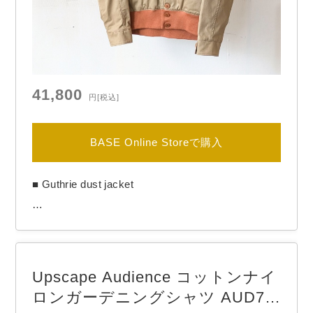
41,800
円
[税込]
BASE Online Storeで購入
■ Guthrie dust jacket

【BRAND】　another 20th century / アナザートゥ
Upscape Audience コットンナイ
エンティースセンチュリー

ロンガーデニングシャツ AUD73
【COLOR】　Beige
