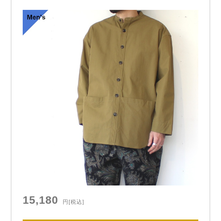
81 （Khaki olive）
another 20th centuryより「Guthrie dust jacket」

ラペル付きのブルゾン型アウターです。

胸ポケット、腰にはハンドウォームポケットを備え
た実用性か…
15,180
円
[税込]