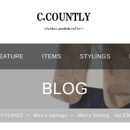
EATURE
ITEMS
STYLINGS
BLOG
STYLINGS
>
Men’s stylings
>
Men’s Styling 