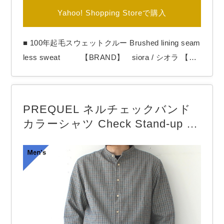
Yahoo! Shopping Storeで購入
■ 100年起毛スウェットクルー Brushed lining seam
less sweat 【BRAND】 siora / シオラ 【CO
LOR】 Dark plum Sioraより「Brushed lining
seamless sweat」 100年近く前の希少な100年起
毛機を使用した裏起毛スウェット。 通常の裏起毛
PREQUEL ネルチェックバンド
とは違い、丸胴編みの状態で起毛…
カラーシャツ Check Stand-up C
ollar Shirt （Gray）