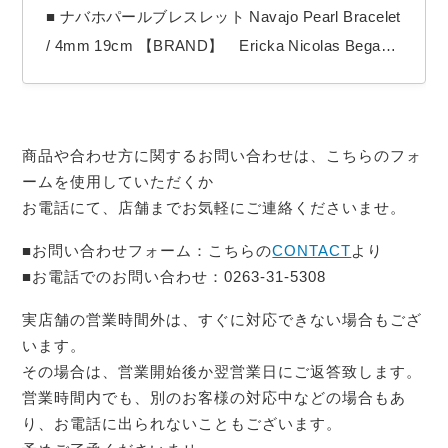
■ ナバホパールブレスレット Navajo Pearl Bracelet
/ 4mm 19cm 【BRAND】 Ericka Nicolas Begay /
エリッカニコラスビゲイ 【COLOR】 Oxidized
【Ericka Nicolas Begay（エリッカ ニコラス ビゲ
イ）】 1996年生まれのナバホ族女性アーティス
商品や合わせ方に関するお問い合わせは、こちらのフォ
ト。 作品の全てをシルバーの塊を溶…
ームを使用していただくか
お電話にて、店舗までお気軽にご連絡くださいませ。
■お問い合わせフォーム：こちらの
CONTACT
より
■お電話でのお問い合わせ：0263-31-5308
実店舗の営業時間外は、すぐに対応できない場合もござ
います。
その場合は、営業開始後か翌営業日にご返答致します。
営業時間内でも、別のお客様の対応中などの場合もあ
り、お電話に出られないこともございます。