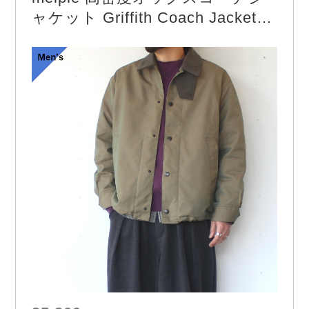
ャケット Griffith Coach Jacket
（Khaki）