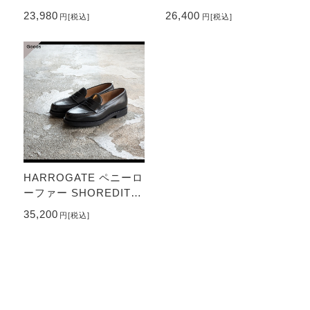
Check Stand-up Collar
OOL BEAVER CLOTH
23,980
26,400
円
[税込]
円
[税込]
Shirt （Gray）
Circus Pants （Charc
oal）
HARROGATE ペニーロ
ーファー SHOREDITC
H （Black）
35,200
円
[税込]