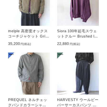
melple 高密度オックス
Siora 100年起毛スウェ
コーチジャケット Griffit
ットクルー Brushed lini
h Coach Jacket （Kh
ng seamless sweat
35,200
22,880
円
[税込]
円
[税込]
aki）
（Dark plum）
PREQUEL ネルチェッ
HARVESTY ウールビー
クバンドカラーシャツ
バーサーカスパンツ W