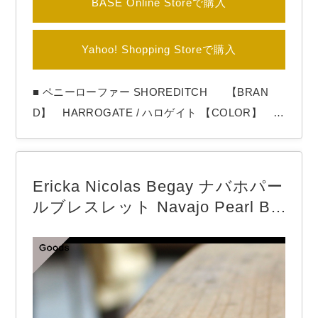
BASE Online Storeで購入
Yahoo! Shopping Storeで購入
■ ペニーローファー SHOREDITCH 【BRAN
D】 HARROGATE / ハロゲイト 【COLOR】 Bl
ack HARROGATE（ハロゲイト）よりペニーロ
ーファー「SHOREDITCH」 サドル部分にダイヤモ
ンド型の切れ込みが入っているのが特徴です。 別
Ericka Nicolas Begay ナバホパー
名コインローファーともいわれています。 made in
ルブレスレット Navajo Pearl Bra
In…
celet / 4mm 19cm （Oxidized）