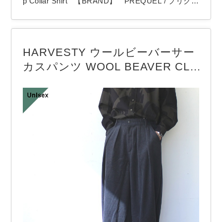
p Collar Shirt 【BRAND】 PREQUEL / プリクエ
ル 【COLOR】 Gray PREQUELより「Check
Stand-up Collar Shirt」 バンドカラーのチェックシ
ャツ。 生地は、100年前の生地を参考に、日本国
HARVESTY ウールビーバーサー
内工場にて再現したというオリジナル制…
カスパンツ WOOL BEAVER CLO
TH Circus Pants （Charcoal）