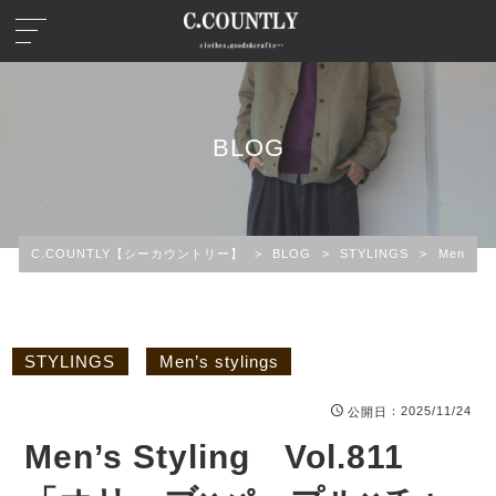
BLOG
C.COUNTLY【シーカウントリー】
>
BLOG
>
STYLINGS
>
Men’s st
STYLINGS
Men’s stylings
：2025/11/24
公開日
Men’s Styling Vol.811