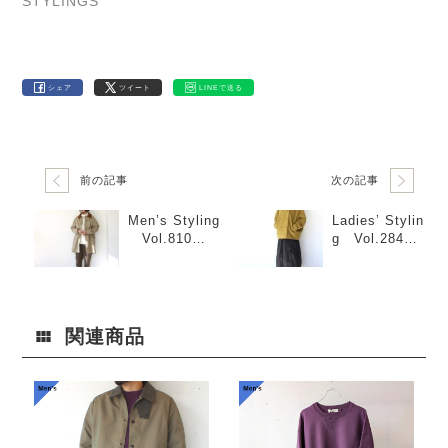
STYLINGS
シェア
ツイート
LINEで送る
前の記事
次の記事
Men’s Styling
Ladies’ Stylin
Vol.810
g Vol.284
「ベージュコ
「Pコート×タ
ート×白ニット
ートルスウェ
×オリーブ柄ボ
ット×サーカス
トム」
キュロット」
関連商品