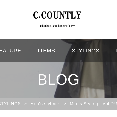
EATURE
ITEMS
STYLINGS
BLOG
STYLINGS
>
Men’s stylings
>
Men’s Styling 