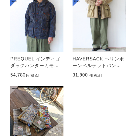
PREQUEL インディゴ
HAVERSACK ヘリンボ
ダックハンターカモフ
ーンベルテッドパンツ
ーデッドジャケット Co
Herringbone Belted Pa
54,780
31,900
円
[税込]
円
[税込]
mbat Hooded Jacket
nts / M43 type （Kha
（Indigo navy）
ki）