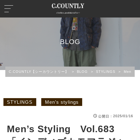
BLOG
C.COUNTLY【シーカウントリー】
>
BLOG
>
STYLINGS
>
Men’s st
STYLINGS
Men’s stylings
：2025/01/16
公開日
Men’s Styling Vol.683