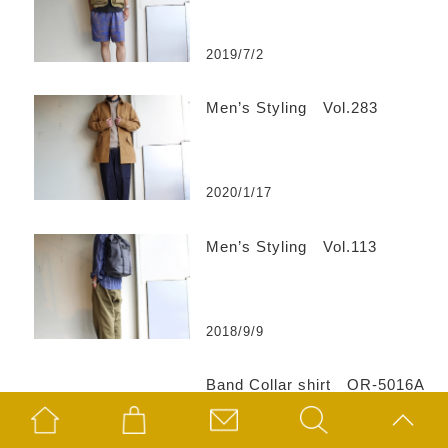
2019/7/2
Men’s Styling Vol.283
2020/1/17
Men’s Styling Vol.113
2018/9/9
Band Collar shirt OR-5016A
（ORGUEIL / オルゲイユ）
【Men’s】