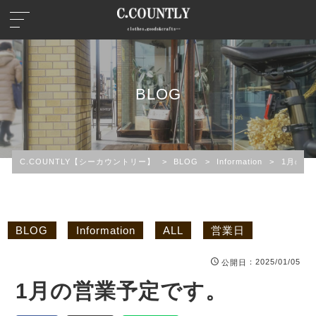
BLOG
C.COUNTLY【シーカウントリー】
>
BLOG
>
Information
>
1月の営
BLOG
Information
ALL
営業日
：2025/01/05
公開日
1月の営業予定です。