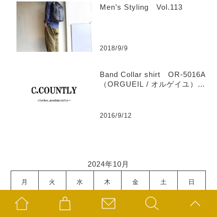
Men’s Styling Vol.113
2018/9/9
Band Collar shirt OR-5016A
（ORGUEIL / オルゲイユ）
【Men’s】
2016/9/12
2024年10月
月
火
水
木
金
土
日
1
2
3
4
5
6