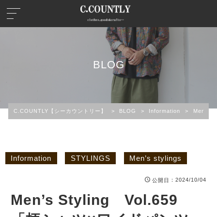
BLOG
C.COUNTLY【シーカウントリー】
>
BLOG
>
Information
>
Men’s 
Information
STYLINGS
Men’s stylings
：2024/10/04
公開日
Men’s Styling Vol.659