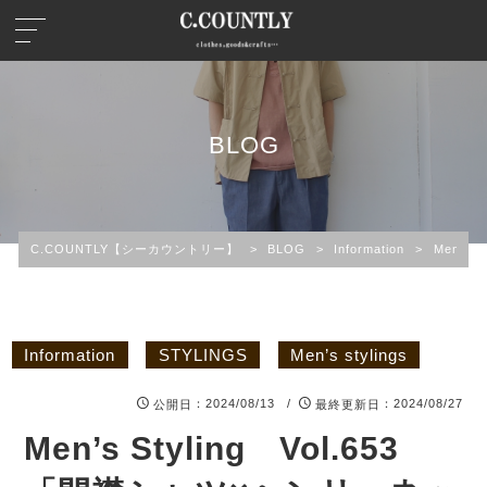
BLOG
C.COUNTLY【シーカウントリー】
>
BLOG
>
Information
>
Men’s
Information
STYLINGS
Men’s stylings
：2024/08/13 /
：2024/08/27
公開日
最終更新日
Men’s Styling Vol.653